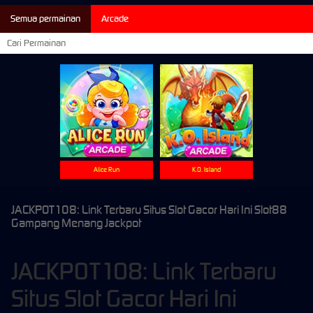
Semua permainan
Arcade
Alice Run
K.O. Island
JACKPOT108: Link Terbaru Situs Slot Gacor Hari Ini Slot88
Gampang Menang Jackpot
JACKPOT108: Link Terbaru
Situs Slot Gacor Hari Ini