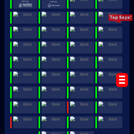
Tap Saya!