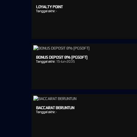
LOYALTY POINT
Tanggal akhir:
-
BONUS DEPOSIT 8% (PGSOFT)
Tanggal akhir:
15-Jun-2035
BACCARAT BERUNTUN
Tanggal akhir:
-