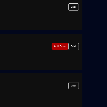
Detail
Ambil Promo
Detail
Detail