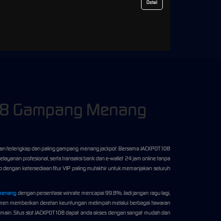
Detail
lot88 Gampang Menang
inan terlengkap dan paling gampang menang jackpot. Bersama JACKPOT108
ayanan profesional, serta transaksi bank dan e-wallet 24 jam online tanpa
 dengan ketersediaan fitur VIP paling mutakhir untuk memanjakan seluruh
 menang
dengan persentase winrate mencapai 99.8%. Jadi jangan ragu lagi,
mitmen memberikan deretan keuntungan melimpah melalui berbagai tawaran
 pemain. Situs slot JACKPOT108 dapat anda akses dengan sangat mudah dan