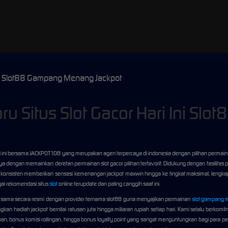
Ini Slot88 Gampang Menang Jackpot
ru Situs Slot Gacor Hari Ini S
i ini bersama JACKPOT108 yang merupakan agen terpercaya di indonesia dengan pilihan perma
engan memainkan deretan permainan slot gacor pilihan terfavorit. Didukung dengan fasilitas pel
ng konsisten memberikan sensasi kemenangan jackpot maxwin hingga ke tingkat maksimal, lengkap
gai rekomendasi situs
slot
online terupdate dan paling canggih saat ini.
ja sama secara resmi dengan provider ternama slot88 guna menyajikan permainan
slot gampang
adiah jackpot bernilai ratusan juta hingga miliaran rupiah setiap hari. Kami selalu berko
guan, bonus komisi rollingan, hingga bonus loyalty point yang sangat menguntungkan bagi para