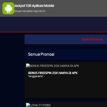
Jackpot108 Aplikasi Mobile
Jangan tampilkan lagi hari ini
Semua Promosi
Semua Promosi
BONUS FREESPIN 20X HANYA DI APK
Tanggal akhir:
-