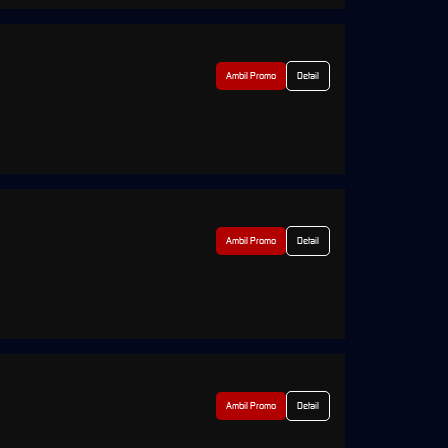
Ambil Promo
Detail
Ambil Promo
Detail
Ambil Promo
Detail