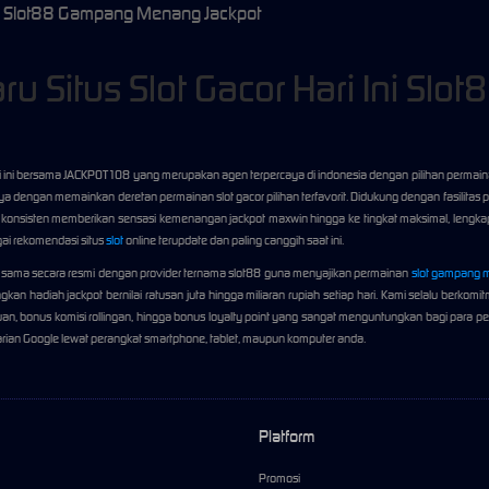
Ini Slot88 Gampang Menang Jackpot
ru Situs Slot Gacor Hari Ini S
i ini bersama JACKPOT108 yang merupakan agen terpercaya di indonesia dengan pilihan perma
engan memainkan deretan permainan slot gacor pilihan terfavorit. Didukung dengan fasilitas pel
ng konsisten memberikan sensasi kemenangan jackpot maxwin hingga ke tingkat maksimal, lengkap
gai rekomendasi situs
slot
online terupdate dan paling canggih saat ini.
ja sama secara resmi dengan provider ternama slot88 guna menyajikan permainan
slot gampang
adiah jackpot bernilai ratusan juta hingga miliaran rupiah setiap hari. Kami selalu berko
guan, bonus komisi rollingan, hingga bonus loyalty point yang sangat menguntungkan bagi para
rian Google lewat perangkat smartphone, tablet, maupun komputer anda.
Platform
Promosi