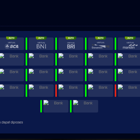
k dapat diproses