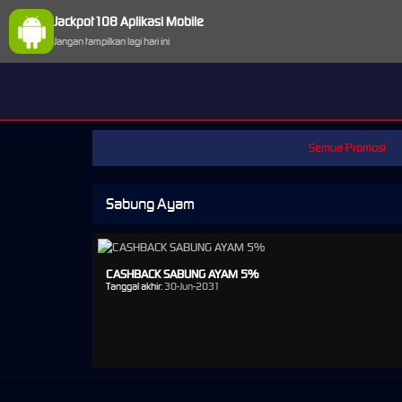
Jackpot108 Aplikasi Mobile
Jangan tampilkan lagi hari ini
Semua Promosi
Sabung Ayam
CASHBACK SABUNG AYAM 5%
Tanggal akhir:
30-Jun-2031