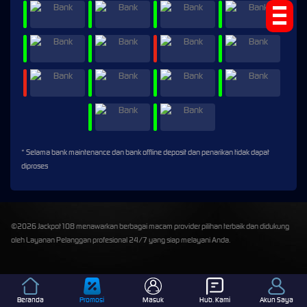
* Selama bank maintenance dan bank offline deposit dan penarikan tidak dapat
diproses
©2026 Jackpot108 menawarkan berbagai macam provider pilihan terbaik dan didukung
oleh Layanan Pelanggan profesional 24/7 yang siap melayani Anda.
Beranda
Promosi
Masuk
Hub. Kami
Akun Saya