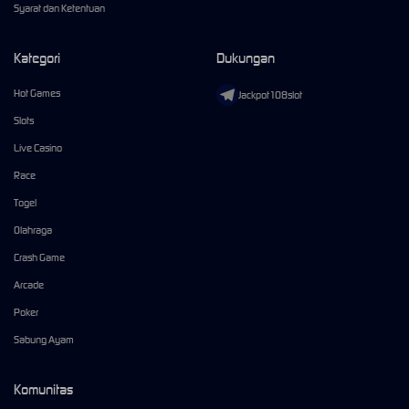
Syarat dan Ketentuan
Kategori
Dukungan
Hot Games
Jackpot108slot
Slots
Live Casino
Race
Togel
Olahraga
Crash Game
Arcade
Poker
Sabung Ayam
Komunitas