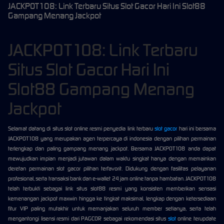
JACKPOT108: Link Terbaru Situs Slot Gacor Hari Ini Slot88
Gampang Menang Jackpot
JACKPOT108: Link Terbaru
Situs Slot Gacor Hari Ini
Slot88 Gampang Menang
Jackpot
Selamat datang di situs slot online resmi penyedia link terbaru
slot gacor
hari ini bersama
JACKPOT108 yang merupakan agen terpercaya di indonesia dengan pilihan permainan
terlengkap dan paling gampang menang jackpot. Bersama JACKPOT108 anda dapat
mewujudkan impian menjadi jutawan dalam waktu singkat hanya dengan memainkan
deretan permainan slot gacor pilihan terfavorit. Didukung dengan fasilitas pelayanan
profesional, serta transaksi bank dan e-wallet 24 jam online tanpa hambatan. JACKPOT108
telah terbukti sebagai link situs slot88 resmi yang konsisten memberikan sensasi
kemenangan jackpot maxwin hingga ke tingkat maksimal, lengkap dengan ketersediaan
fitur VIP paling mutakhir untuk memanjakan seluruh member setianya, serta telah
mengantongi lisensi resmi dari PAGCOR sebagai rekomendasi situs
slot
online terupdate