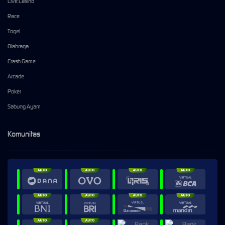
Live Casino
Race
Togel
Olahraga
Crash Game
Arcade
Poker
Sabung Ayam
Komunitas