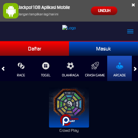
×
Jackpot108 Aplikasi Mobile
UNDUH
Jangan tampilkan lagi hari ini
Daftar
Masuk
SINO
RACE
TOGEL
OLAHRAGA
CRASH GAME
ARCADE
Crowd Play