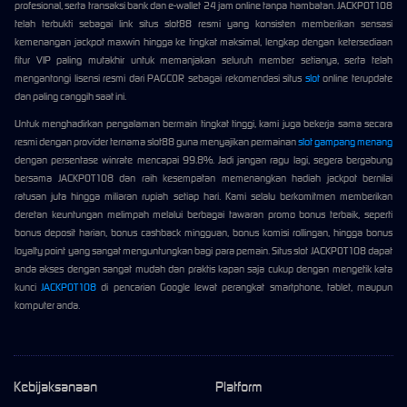
profesional, serta transaksi bank dan e-wallet 24 jam online tanpa hambatan. JACKPOT108
telah terbukti sebagai link situs slot88 resmi yang konsisten memberikan sensasi
kemenangan jackpot maxwin hingga ke tingkat maksimal, lengkap dengan ketersediaan
fitur VIP paling mutakhir untuk memanjakan seluruh member setianya, serta telah
mengantongi lisensi resmi dari PAGCOR sebagai rekomendasi situs
slot
online terupdate
dan paling canggih saat ini.
Untuk menghadirkan pengalaman bermain tingkat tinggi, kami juga bekerja sama secara
resmi dengan provider ternama slot88 guna menyajikan permainan
slot gampang menang
dengan persentase winrate mencapai 99.8%. Jadi jangan ragu lagi, segera bergabung
bersama JACKPOT108 dan raih kesempatan memenangkan hadiah jackpot bernilai
ratusan juta hingga miliaran rupiah setiap hari. Kami selalu berkomitmen memberikan
deretan keuntungan melimpah melalui berbagai tawaran promo bonus terbaik, seperti
bonus deposit harian, bonus cashback mingguan, bonus komisi rollingan, hingga bonus
loyalty point yang sangat menguntungkan bagi para pemain. Situs slot JACKPOT108 dapat
anda akses dengan sangat mudah dan praktis kapan saja cukup dengan mengetik kata
kunci
JACKPOT108
di pencarian Google lewat perangkat smartphone, tablet, maupun
komputer anda.
Kebijaksanaan
Platform