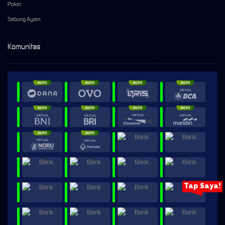
Poker
Sabung Ayam
Komunitas
Tap Saya!