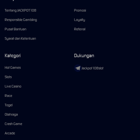
Tentang JACKPOT108
Promosi
Responsible Gambling
Loyalty
Pusat Bantuan
Referral
Syarat dan Ketentuan
Kategori
Dukungan
Hot Games
Jackpot108slot
Slots
Live Casino
Race
Togel
Olahraga
Crash Game
Arcade