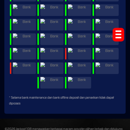
* Selama bank maintenance dan bank offline deposit dan penarikan tidak dapat
diproses
©2026 Jackpot108 menawarkan berbagai macam provider pilihan terbaik dan didukung