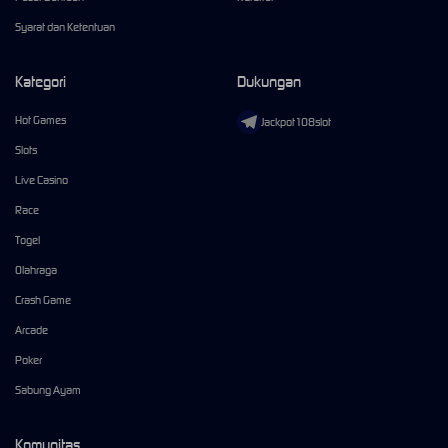
Syarat dan Ketentuan
Kategori
Dukungan
Hot Games
Jackpot108slot
Slots
Live Casino
Race
Togel
Olahraga
Crash Game
Arcade
Poker
Sabung Ayam
Komunitas