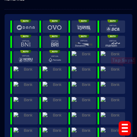
Tap Saya!