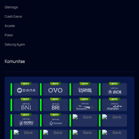
Olahraga
Crash Game
Arcade
Poker
Sabung Ayam
Komunitas