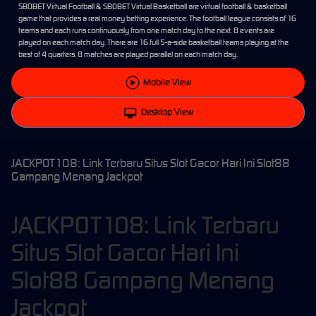
SBOBET Virtual Football & SBOBET Virtual Basketball are virtual football & basketball
game that provides a real money betting experience. The football league consists of 16
teams and each runs continuously from one match day to the next. 8 events are
played on each match day. There are 16 full 5-a-side basketball teams playing at the
best of 4 quarters. 8 matches are played parallel on each match day.
Mobile View
Desktop View
JACKPOT108: Link Terbaru Situs Slot Gacor Hari Ini Slot88
Gampang Menang Jackpot
JACKPOT108: Link Terbaru
Situs Slot Gacor Hari Ini
Slot88 Gampang Menang
Jackpot