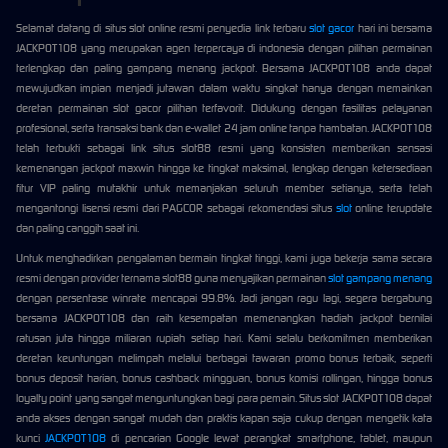
Selamat datang di situs slot online resmi penyedia link terbaru
slot gacor
hari ini bersama
JACKPOT108 yang merupakan agen terpercaya di indonesia dengan pilihan permainan
terlengkap dan paling gampang menang jackpot. Bersama JACKPOT108 anda dapat
mewujudkan impian menjadi jutawan dalam waktu singkat hanya dengan memainkan
deretan permainan slot gacor pilihan terfavorit. Didukung dengan fasilitas pelayanan
profesional, serta transaksi bank dan e-wallet 24 jam online tanpa hambatan. JACKPOT108
telah terbukti sebagai link situs slot88 resmi yang konsisten memberikan sensasi
kemenangan jackpot maxwin hingga ke tingkat maksimal, lengkap dengan ketersediaan
fitur VIP paling mutakhir untuk memanjakan seluruh member setianya, serta telah
mengantongi lisensi resmi dari PAGCOR sebagai rekomendasi situs
slot
online terupdate
dan paling canggih saat ini.
Untuk menghadirkan pengalaman bermain tingkat tinggi, kami juga bekerja sama secara
resmi dengan provider ternama slot88 guna menyajikan permainan
slot gampang menang
dengan persentase winrate mencapai 99.8%. Jadi jangan ragu lagi, segera bergabung
bersama JACKPOT108 dan raih kesempatan memenangkan hadiah jackpot bernilai
ratusan juta hingga miliaran rupiah setiap hari. Kami selalu berkomitmen memberikan
deretan keuntungan melimpah melalui berbagai tawaran promo bonus terbaik, seperti
bonus deposit harian, bonus cashback mingguan, bonus komisi rollingan, hingga bonus
loyalty point yang sangat menguntungkan bagi para pemain. Situs slot JACKPOT108 dapat
anda akses dengan sangat mudah dan praktis kapan saja cukup dengan mengetik kata
kunci
JACKPOT108
di pencarian Google lewat perangkat smartphone, tablet, maupun