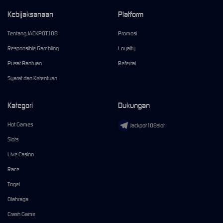
Kebijaksanaan
Platform
Tentang JACKPOT108
Promosi
Responsible Gambling
Loyalty
Pusat Bantuan
Referral
Syarat dan Ketentuan
Kategori
Dukungan
Hot Games
Jackpot108slot
Slots
Live Casino
Race
Togel
Olahraga
Crash Game