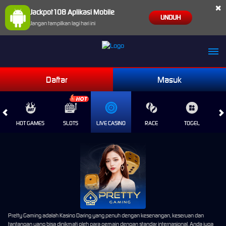
×
Jackpot108 Aplikasi Mobile
UNDUH
Jangan tampilkan lagi hari ini
Daftar
Masuk
HOT GAMES
SLOTS
LIVE CASINO
RACE
TOGEL
OL
Pretty Gaming adalah Kasino Daring yang penuh dengan kesenangan, keseruan dan
tantangan yang bisa dinikmati oleh para pemain dengan standar internasional. Anda juga