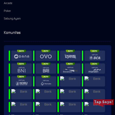
Arcade
Poker
Sabung Ayam
Komunitas
Tap Saya!