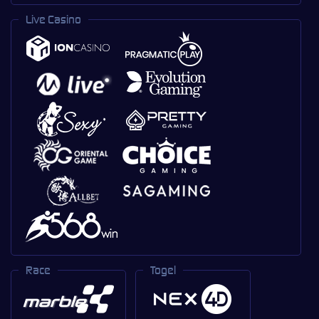
Live Casino
Race
Togel