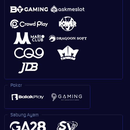
Poker
Sabung Ayam