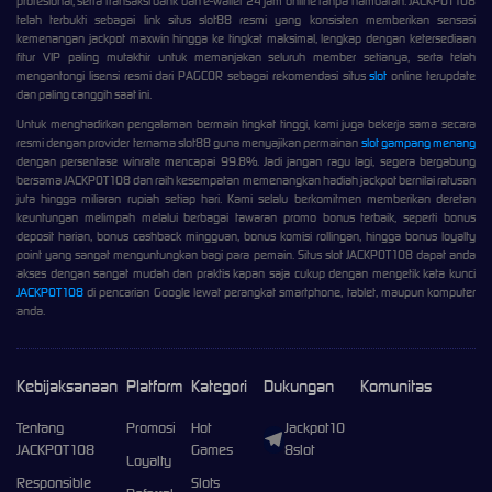
profesional, serta transaksi bank dan e-wallet 24 jam online tanpa hambatan. JACKPOT108
telah terbukti sebagai link situs slot88 resmi yang konsisten memberikan sensasi
kemenangan jackpot maxwin hingga ke tingkat maksimal, lengkap dengan ketersediaan
fitur VIP paling mutakhir untuk memanjakan seluruh member setianya, serta telah
mengantongi lisensi resmi dari PAGCOR sebagai rekomendasi situs
slot
online terupdate
dan paling canggih saat ini.
Untuk menghadirkan pengalaman bermain tingkat tinggi, kami juga bekerja sama secara
resmi dengan provider ternama slot88 guna menyajikan permainan
slot gampang menang
dengan persentase winrate mencapai 99.8%. Jadi jangan ragu lagi, segera bergabung
bersama JACKPOT108 dan raih kesempatan memenangkan hadiah jackpot bernilai ratusan
juta hingga miliaran rupiah setiap hari. Kami selalu berkomitmen memberikan deretan
keuntungan melimpah melalui berbagai tawaran promo bonus terbaik, seperti bonus
deposit harian, bonus cashback mingguan, bonus komisi rollingan, hingga bonus loyalty
point yang sangat menguntungkan bagi para pemain. Situs slot JACKPOT108 dapat anda
akses dengan sangat mudah dan praktis kapan saja cukup dengan mengetik kata kunci
JACKPOT108
di pencarian Google lewat perangkat smartphone, tablet, maupun komputer
anda.
Kebijaksanaan
Platform
Kategori
Dukungan
Komunitas
Tentang
Promosi
Hot
Jackpot10
JACKPOT108
Games
8slot
Loyalty
Responsible
Slots