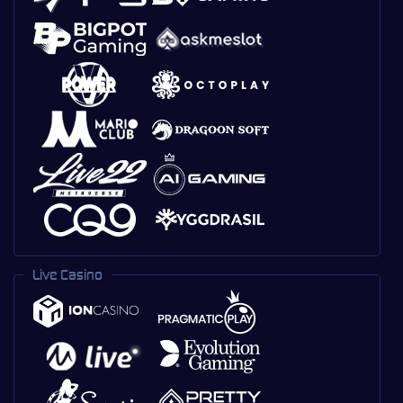
Live Casino