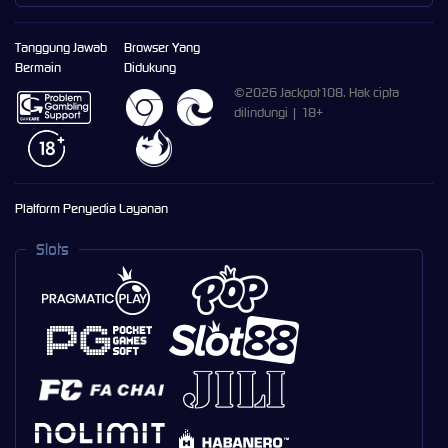
Tanggung Jawab
Browser Yang
Bermain
Didukung
©2026 Jackpot108. Hak cipta
dilindungi | 18+
Platform Penyedia Layanan
Slots