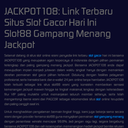
JACKPOT108: Link Terbaru
Situs Slot Gacor Hari Ini
Slot88 Gampang Menang
Jackpot
Selamat datang di situs slot online resmi penyedia link terbaru
slot gacor
hari ini bersama
JACKPOT108 yang merupakan agen terpercaya di indonesia dengan pilihan permainan
terlengkap dan paling gampang menang jackpot. Bersama JACKPOT108 anda dapat
mewujudkan impian menjadi jutawan dalam waktu singkat hanya dengan memainkan
deretan permainan slot gacor pilihan terfavorit. Didukung dengan fasilitas pelayanan
profesional, serta transaksi bank dan e-wallet 24 jam online tanpa hambatan. JACKPOT108
telah terbukti sebagai link situs slot88 resmi yang konsisten memberikan sensasi
kemenangan jackpot maxwin hingga ke tingkat maksimal, lengkap dengan ketersediaan
fitur VIP paling mutakhir untuk memanjakan seluruh member setianya, serta telah
mengantongi lisensi resmi dari PAGCOR sebagai rekomendasi situs
slot
online terupdate
dan paling canggih saat ini.
Untuk menghadirkan pengalaman bermain tingkat tinggi, kami juga bekerja sama secara
resmi dengan provider ternama slot88 guna menyajikan permainan
slot gampang menang
dengan persentase winrate mencapai 99.8%. Jadi jangan ragu lagi, segera bergabung
bersama JACKPOT108 dan raih kesempatan memenangkan hadiah jackpot bernilai ratusan