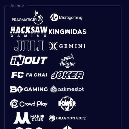
Arcade