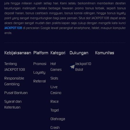
juta hingga miliaran rupiah setiap hari. Kami selalu berkomitmen memberikan deretan
keuntungan melimpah melalui berbagai tawaran promo bonus terbaik, seperti bonus
deposit harian, bonus cashback mingguan, bonus komisi rollingan, hingga bonus loyalty
point yang sangat menguntungkan bagi para pemain. Situs slot JACKPOT108 dapat anda
akses dengan sangat mudah dan praktis kapan saja cukup dengan mengetik kata kunci
JACKPOT108
di pencarian Google lewat perangkat smartphone, tablet, maupun komputer
anda.
Kebijaksanaan
Platform
Kategori
Dukungan
Komunitas
Tentang
Promosi
Hot
Jackpot10
JACKPOT108
Games
8slot
Loyalty
Responsible
Slots
Referral
Gambling
Live
Pusat Bantuan
Casino
Syarat dan
Race
Ketentuan
Togel
Olahraga
Crash