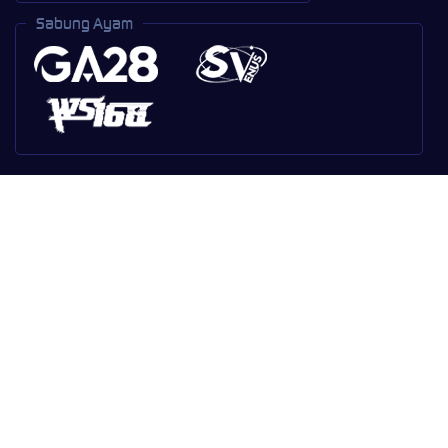
Sabung Ayam