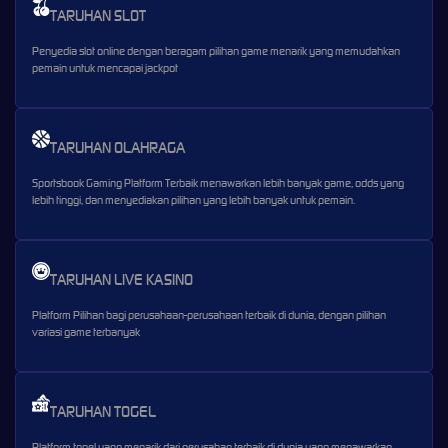
TARUHAN SLOT
Penyedia slot online dengan beragam pilihan game menarik yang memudahkan
pemain untuk mencapai jackpot
TARUHAN OLAHRAGA
Sportsbook Gaming Platform Terbaik menawarkan lebih banyak game, odds yang
lebih tinggi, dan menyediakan pilihan yang lebih banyak untuk pemain.
TARUHAN LIVE KASINO
Platform Pilihan bagi perusahaan-perusahaan terbaik di dunia, dengan pilihan
variasi game terbanyak
TARUHAN TOGEL
Platform togel yang menarik dari perusahan terbaik di dunia yang menawarkan