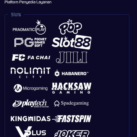
Platform Penyedia Layanan
Slots