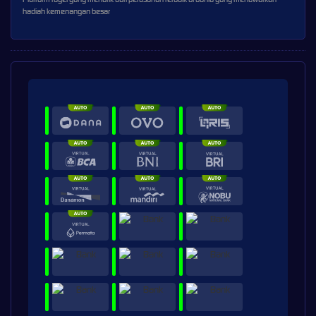
hadiah kemenangan besar