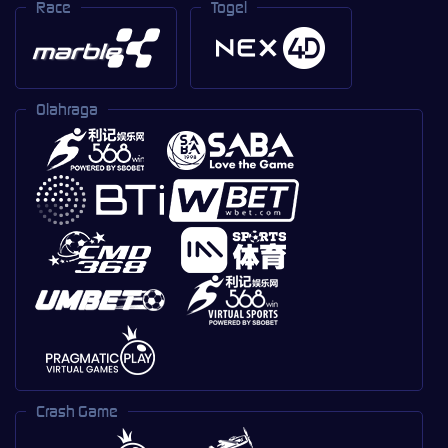
Race
Togel
Olahraga
Crash Game