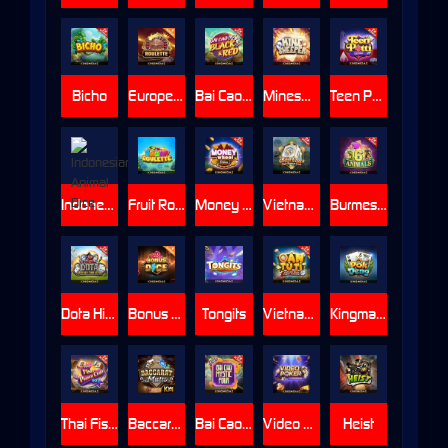
Bicho
European Roulette
Bai Cao Black & Red
Minesweeper
Teen Patti Versus
Indonesian Animal Dice
Fruit Roulette
Money Wheel Deluxe
Vietnam Fish Prawn Crab
Burmese 6 Animals
Dota Hi-Lo
Bonus Dice
Tongits
Vietnam Rock Paper Scissors
Kingmaker Pok Deng
Thai Fish Prawn Crab GO!
Baccarat: Multi
Bai Cao Mystic Four
Video Poker
Heist