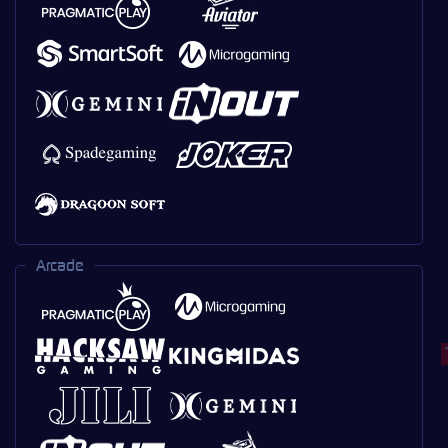
Arcade