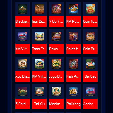
Blackjack
Iron Dome
7 Up 7 Down
KM Power Ball
Coin Toss
KM Virtual Greyhound Racing
Toon Crash
Poker Roulette
Cards Hi Lo
Coin Pusher
Xoc Dia Lightning
KM Virtual Horse Racing
Jogo De Bozo
Fish Prawn Crab 2
Bai Cao
5 Card Poker
Tai Xiu
Monkey King Roulette
Pai Kang
Andar Bahar