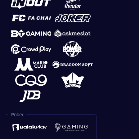
Poker