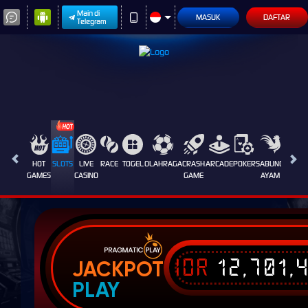
Main di
MASUK
DAFTAR
Telegram
HOT
SLOTS
LIVE
RACE
TOGEL
OLAHRAGA
CRASH
ARCADE
POKER
SABUNG
PROMO
GAMES
CASINO
GAME
AYAM
IDR
12,701,
JACKPOT
PLAY