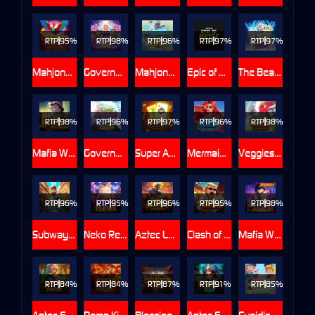
RTP
95%
RTP
98%
RTP
96%
RTP
97%
RTP
Mahjong of the Phoenix
Government Joke
Mahjong of the White Tiger
Epic of Aztec
The Beat of Olympus 1000
RTP
98%
RTP
96%
RTP
RTP
96%
RTP
98%
Mafia Ways
Government Disco
Super Ace X
Mermaid's Market
Veggies Bonanza
RTP
RTP
95%
RTP
96%
RTP
95%
RTP
98%
Subway Runner
Neko Reborn
Aztec Legend
Clash of War
Mafia Ways II : Metro Haven Heist
RTP
84%
RTP
RTP
87%
RTP
91%
RTP