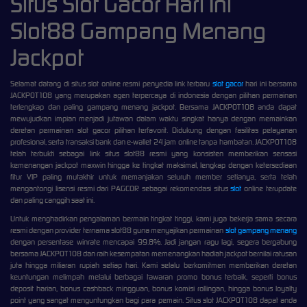
Situs Slot Gacor Hari Ini
Slot88 Gampang Menang
Jackpot
Selamat datang di situs slot online resmi penyedia link terbaru
slot gacor
hari ini bersama
JACKPOT108 yang merupakan agen terpercaya di indonesia dengan pilihan permainan
terlengkap dan paling gampang menang jackpot. Bersama JACKPOT108 anda dapat
mewujudkan impian menjadi jutawan dalam waktu singkat hanya dengan memainkan
deretan permainan slot gacor pilihan terfavorit. Didukung dengan fasilitas pelayanan
profesional, serta transaksi bank dan e-wallet 24 jam online tanpa hambatan. JACKPOT108
telah terbukti sebagai link situs slot88 resmi yang konsisten memberikan sensasi
kemenangan jackpot maxwin hingga ke tingkat maksimal, lengkap dengan ketersediaan
fitur VIP paling mutakhir untuk memanjakan seluruh member setianya, serta telah
mengantongi lisensi resmi dari PAGCOR sebagai rekomendasi situs
slot
online terupdate
dan paling canggih saat ini.
Untuk menghadirkan pengalaman bermain tingkat tinggi, kami juga bekerja sama secara
resmi dengan provider ternama slot88 guna menyajikan permainan
slot gampang menang
dengan persentase winrate mencapai 99.8%. Jadi jangan ragu lagi, segera bergabung
bersama JACKPOT108 dan raih kesempatan memenangkan hadiah jackpot bernilai ratusan
juta hingga miliaran rupiah setiap hari. Kami selalu berkomitmen memberikan deretan
keuntungan melimpah melalui berbagai tawaran promo bonus terbaik, seperti bonus
deposit harian, bonus cashback mingguan, bonus komisi rollingan, hingga bonus loyalty
point yang sangat menguntungkan bagi para pemain. Situs slot JACKPOT108 dapat anda