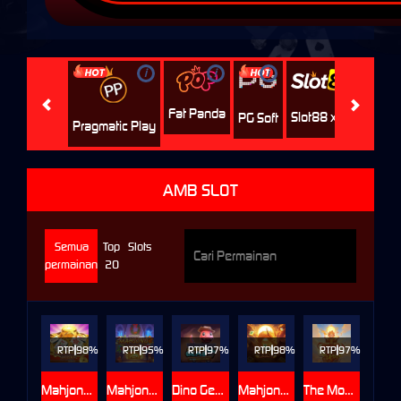
i
i
i
i
i
Facha
Fat Panda
Slot88 x PP
PG Soft
Pragmatic Play
AMB SLOT
Semua
Top
Slots
permainan
20
RTP
98%
RTP
95%
RTP
97%
RTP
98%
RTP
97%
Mahjong Legend
Mahjong Legend Xmas
Dino Gems
Mahjong Legacy
The Monkey King