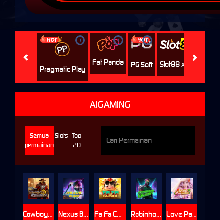
i
i
i
i
i
Facha
Fat Panda
Slot88 x PP
PG Soft
Pragmatic Play
AIGAMING
Semua
Slots
Top
permainan
20
Cowboy Bullseye
Nexus Blade
Fa Fa Caishen
Robinhood Quest
Love Paradise