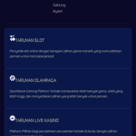
Sabung
Ayam
TARUHAN SLOT
Penyedia slot online dengan beragam pilihan game menarik yang memudahkan
pemain untuk mencapai jackpot
TARUHAN OLAHRAGA
Sportsbook Gaming Platform Terbaik menawarkan lebih banyak game, odds yang
lebih tinggi, dan menyediakan pilihan yang lebih banyak untuk pemain.
TARUHAN LIVE KASINO
Platform Pilihan bagi perusahaan-perusahaan terbaik di dunia, dengan pilihan