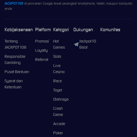
JACKPOT108
di pencarian Google lewat perangkat smartphone, tablet, maupun komputer
anda.
Kebijaksanaan
Platform
Kategori
Dukungan
Komunitas
Tentang
Promosi
Hot
Jackpot10
JACKPOT108
Games
8slot
Loyalty
Responsible
Slots
Referral
Gambling
Live
Pusat Bantuan
Casino
Syarat dan
Race
Ketentuan
Togel
Olahraga
Crash
Game
Arcade
Poker