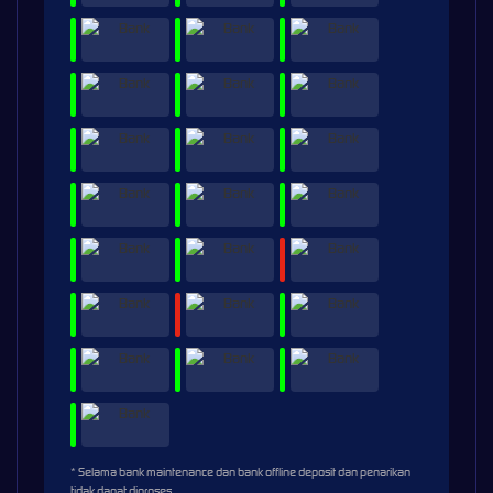
* Selama bank maintenance dan bank offline deposit dan penarikan
tidak dapat diproses