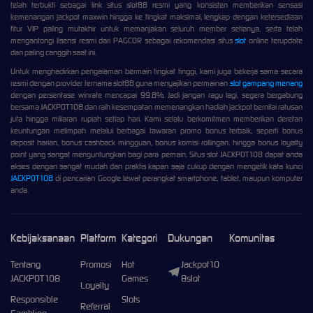
telah terbukti sebagai link situs slot88 resmi yang konsisten memberikan sensasi
kemenangan jackpot maxwin hingga ke tingkat maksimal, lengkap dengan ketersediaan
fitur VIP paling mutakhir untuk memanjakan seluruh member setianya, serta telah
mengantongi lisensi resmi dari PAGCOR sebagai rekomendasi situs
slot
online terupdate
dan paling canggih saat ini.
Untuk menghadirkan pengalaman bermain tingkat tinggi, kami juga bekerja sama secara
resmi dengan provider ternama slot88 guna menyajikan permainan
slot gampang menang
dengan persentase winrate mencapai 99.8%. Jadi jangan ragu lagi, segera bergabung
bersama JACKPOT108 dan raih kesempatan memenangkan hadiah jackpot bernilai ratusan
juta hingga miliaran rupiah setiap hari. Kami selalu berkomitmen memberikan deretan
keuntungan melimpah melalui berbagai tawaran promo bonus terbaik, seperti bonus
deposit harian, bonus cashback mingguan, bonus komisi rollingan, hingga bonus loyalty
point yang sangat menguntungkan bagi para pemain. Situs slot JACKPOT108 dapat anda
akses dengan sangat mudah dan praktis kapan saja cukup dengan mengetik kata kunci
JACKPOT108
di pencarian Google lewat perangkat smartphone, tablet, maupun komputer
anda.
Kebijaksanaan
Platform
Kategori
Dukungan
Komunitas
Tentang
Promosi
Hot
Jackpot10
JACKPOT108
Games
8slot
Loyalty
Responsible
Slots
Referral