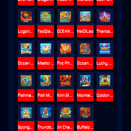
Legend of the phoenix
YaoQianShu
OCEAN MONSTER 2
HaiDiLao
Thanos Avengers
Ocean Paradise
Master Of The Deep
Fire Phoenix
Ocean King 3
Lucky Fishing
Fishman Wharf
Fish Music World
Kirin Storm
Mermaids-6s
Golden Legend Plus
Spongebob
Thunder Dragon
Jin Chan Bu Yu
Buffalo thunder