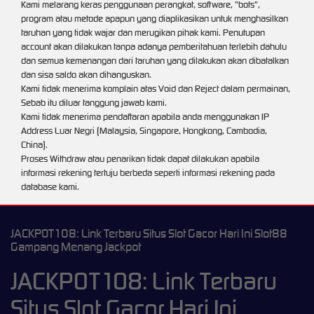
Kami melarang keras penggunaan perangkat, software, "bots",
program atau metode apapun yang diaplikasikan untuk menghasilkan
taruhan yang tidak wajar dan merugikan pihak kami. Penutupan
account akan dilakukan tanpa adanya pemberitahuan terlebih dahulu
dan semua kemenangan dari taruhan yang dilakukan akan dibatalkan
dan sisa saldo akan dihanguskan.
Kami tidak menerima komplain atas Void dan Reject dalam permainan,
Sebab itu diluar tanggung jawab kami.
Kami tidak menerima pendaftaran apabila anda menggunakan IP
Address Luar Negri (Malaysia, Singapore, Hongkong, Cambodia,
China).
Proses Withdraw atau penarikan tidak dapat dilakukan apabila
informasi rekening tertuju berbeda seperti informasi rekening pada
database kami.
JACKPOT108: Link Terbaru Situs Slot Gacor Hari Ini Slot88
Gampang Menang Jackpot
JACKPOT108: Link Terbaru
Situs Slot Gacor Hari Ini