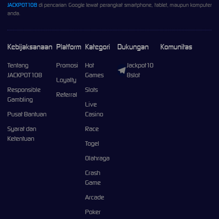
JACKPOT108
di pencarian Google lewat perangkat smartphone, tablet, maupun komputer
anda.
Kebijaksanaan
Platform
Kategori
Dukungan
Komunitas
Tentang
Promosi
Hot
Jackpot10
JACKPOT108
Games
8slot
Loyalty
Responsible
Slots
Referral
Gambling
Live
Pusat Bantuan
Casino
Syarat dan
Race
Ketentuan
Togel
Olahraga
Crash
Game
Arcade
Poker