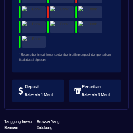
* Selama bank maintenance dan bank offline deposit dan penarikan
tidak dapat diproses
Deposit
Penarikan
Rata-rata 1 Menit
Rata-rata 3 Menit
Tanggung Jawab
Browser Yang
Bermain
Didukung