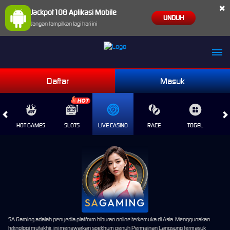
×
Jackpot108 Aplikasi Mobile
UNDUH
Jangan tampilkan lagi hari ini
Daftar
Masuk
HOT GAMES
SLOTS
LIVE CASINO
RACE
TOGEL
OL
SA Gaming adalah penyedia platform hiburan online terkemuka di Asia. Menggunakan
teknologi mutakhir, ini menawarkan spektrum penuh Permainan Langsung termasuk