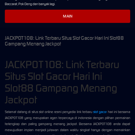
Baccarat, Pok Deng dan banyak lagi.
MAIN
JACKPOT108: Link Terbaru Situs Slot Gacor Hari Ini Slot88
Gampang Menang Jackpot
JACKPOT108: Link Terbaru
Situs Slot Gacor Hari Ini
Slot88 Gampang Menang
Jackpot
Selamat datang di situs slot online resmi penyedia link terbaru
slot gacor
hari ini bersama
JACKPOT108 yang merupakan agen terpercaya di indonesia dengan pilihan permainan
terlengkap dan paling gampang menang jackpot. Bersama JACKPOT108 anda dapat
mewujudkan impian menjadi jutawan dalam waktu singkat hanya dengan memainkan