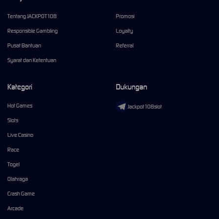
Tentang JACKPOT108
Promosi
Responsible Gambling
Loyalty
Pusat Bantuan
Referral
Syarat dan Ketentuan
Kategori
Dukungan
Hot Games
Jackpot108slot
Slots
Live Casino
Race
Togel
Olahraga
Crash Game
Arcade