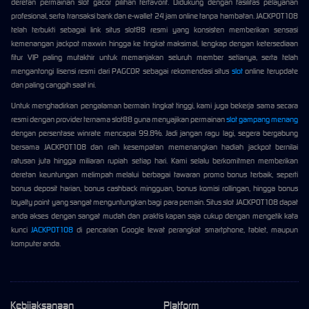
deretan permainan slot gacor pilihan terfavorit. Didukung dengan fasilitas pelayanan
profesional, serta transaksi bank dan e-wallet 24 jam online tanpa hambatan. JACKPOT108
telah terbukti sebagai link situs slot88 resmi yang konsisten memberikan sensasi
kemenangan jackpot maxwin hingga ke tingkat maksimal, lengkap dengan ketersediaan
fitur VIP paling mutakhir untuk memanjakan seluruh member setianya, serta telah
mengantongi lisensi resmi dari PAGCOR sebagai rekomendasi situs
slot
online terupdate
dan paling canggih saat ini.
Untuk menghadirkan pengalaman bermain tingkat tinggi, kami juga bekerja sama secara
resmi dengan provider ternama slot88 guna menyajikan permainan
slot gampang menang
dengan persentase winrate mencapai 99.8%. Jadi jangan ragu lagi, segera bergabung
bersama JACKPOT108 dan raih kesempatan memenangkan hadiah jackpot bernilai
ratusan juta hingga miliaran rupiah setiap hari. Kami selalu berkomitmen memberikan
deretan keuntungan melimpah melalui berbagai tawaran promo bonus terbaik, seperti
bonus deposit harian, bonus cashback mingguan, bonus komisi rollingan, hingga bonus
loyalty point yang sangat menguntungkan bagi para pemain. Situs slot JACKPOT108 dapat
anda akses dengan sangat mudah dan praktis kapan saja cukup dengan mengetik kata
kunci
JACKPOT108
di pencarian Google lewat perangkat smartphone, tablet, maupun
komputer anda.
Kebijaksanaan
Platform