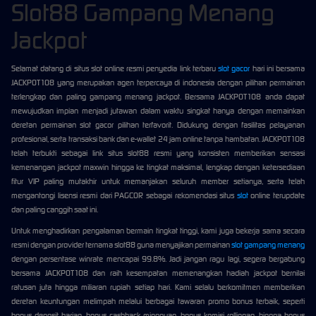
Slot88 Gampang Menang
Jackpot
Selamat datang di situs slot online resmi penyedia link terbaru
slot gacor
hari ini bersama
JACKPOT108 yang merupakan agen terpercaya di indonesia dengan pilihan permainan
terlengkap dan paling gampang menang jackpot. Bersama JACKPOT108 anda dapat
mewujudkan impian menjadi jutawan dalam waktu singkat hanya dengan memainkan
deretan permainan slot gacor pilihan terfavorit. Didukung dengan fasilitas pelayanan
profesional, serta transaksi bank dan e-wallet 24 jam online tanpa hambatan. JACKPOT108
telah terbukti sebagai link situs slot88 resmi yang konsisten memberikan sensasi
kemenangan jackpot maxwin hingga ke tingkat maksimal, lengkap dengan ketersediaan
fitur VIP paling mutakhir untuk memanjakan seluruh member setianya, serta telah
mengantongi lisensi resmi dari PAGCOR sebagai rekomendasi situs
slot
online terupdate
dan paling canggih saat ini.
Untuk menghadirkan pengalaman bermain tingkat tinggi, kami juga bekerja sama secara
resmi dengan provider ternama slot88 guna menyajikan permainan
slot gampang menang
dengan persentase winrate mencapai 99.8%. Jadi jangan ragu lagi, segera bergabung
bersama JACKPOT108 dan raih kesempatan memenangkan hadiah jackpot bernilai
ratusan juta hingga miliaran rupiah setiap hari. Kami selalu berkomitmen memberikan
deretan keuntungan melimpah melalui berbagai tawaran promo bonus terbaik, seperti
bonus deposit harian, bonus cashback mingguan, bonus komisi rollingan, hingga bonus