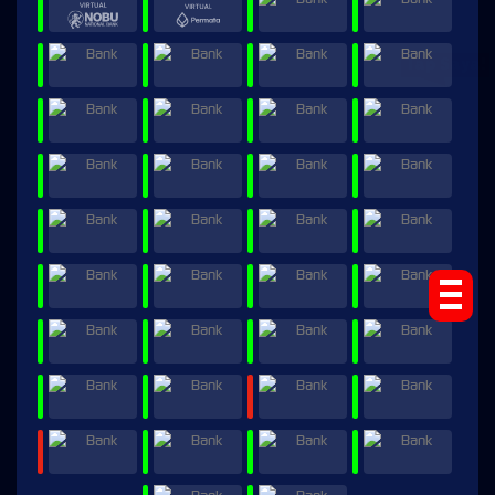
Tap Saya!