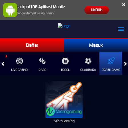
×
Jackpot108 Aplikasi Mobile
UNDUH
Jangan tampilkan lagi hari ini
Daftar
Masuk
S
LIVE CASINO
RACE
TOGEL
OLAHRAGA
CRASH GAME
MicroGaming