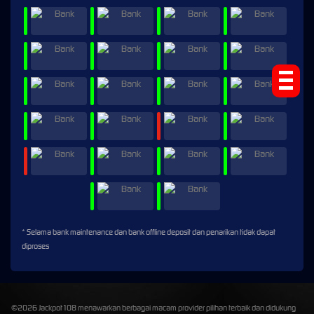
* Selama bank maintenance dan bank offline deposit dan penarikan tidak dapat
diproses
©2026 Jackpot108 menawarkan berbagai macam provider pilihan terbaik dan didukung