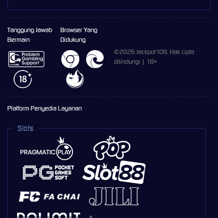
Tanggung Jawab
Browser Yang
Bermain
Didukung
©2026 Jackpot108. Hak cipta
dilindungi | 18+
Platform Penyedia Layanan
Slots