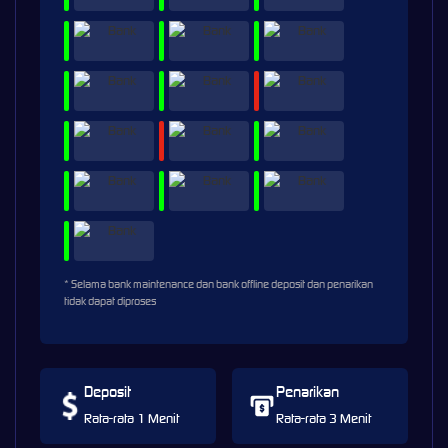
* Selama bank maintenance dan bank offline deposit dan penarikan
tidak dapat diproses
Deposit
Penarikan
Rata-rata 1 Menit
Rata-rata 3 Menit