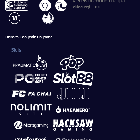
©2026 Jackpot108. Hak cipta
dilindungi | 18+
Platform Penyedia Layanan
Slots