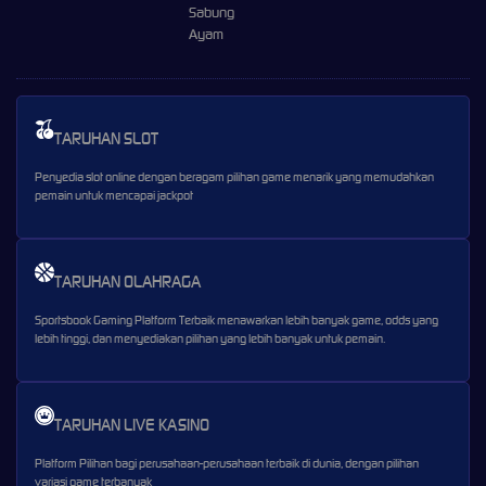
Sabung
Ayam
TARUHAN SLOT
Penyedia slot online dengan beragam pilihan game menarik yang memudahkan
pemain untuk mencapai jackpot
TARUHAN OLAHRAGA
Sportsbook Gaming Platform Terbaik menawarkan lebih banyak game, odds yang
lebih tinggi, dan menyediakan pilihan yang lebih banyak untuk pemain.
TARUHAN LIVE KASINO
Platform Pilihan bagi perusahaan-perusahaan terbaik di dunia, dengan pilihan
variasi game terbanyak