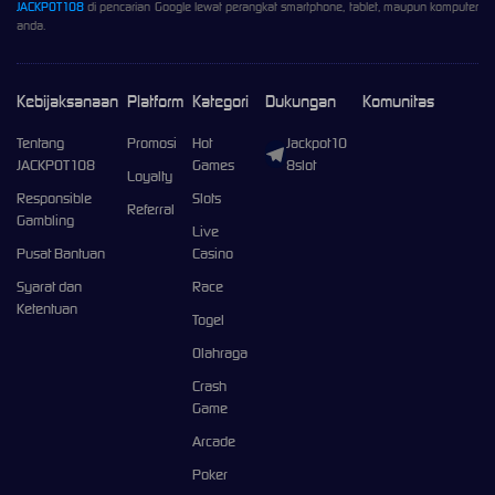
JACKPOT108
di pencarian Google lewat perangkat smartphone, tablet, maupun komputer
anda.
Kebijaksanaan
Platform
Kategori
Dukungan
Komunitas
Tentang
Promosi
Hot
Jackpot10
JACKPOT108
Games
8slot
Loyalty
Responsible
Slots
Referral
Gambling
Live
Pusat Bantuan
Casino
Syarat dan
Race
Ketentuan
Togel
Olahraga
Crash
Game
Arcade
Poker