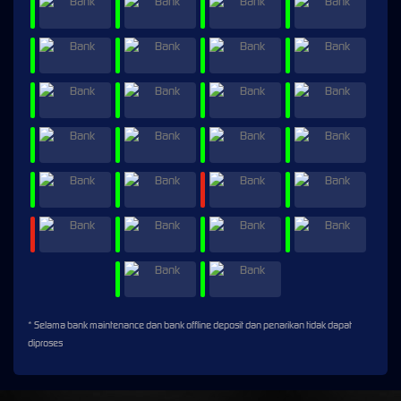
* Selama bank maintenance dan bank offline deposit dan penarikan tidak dapat
diproses