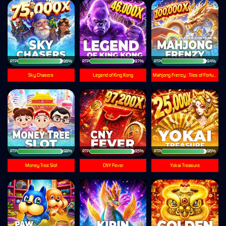
RTP
96%
RTP
97%
RTP
94%
Sky Chasers
Legend of King Kong
Mahjong Frenzy : Tiles of Fortunes
RTP
98%
RTP
95%
RTP
96%
Money Tree Slot
CNY Fever
Yokai Treasure