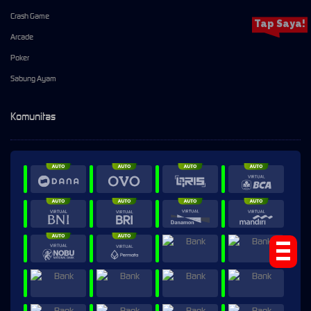
Crash Game
Tap Saya!
Arcade
Poker
Sabung Ayam
Komunitas