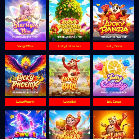
Starlight Wins
Lucky Fortune Tree
Lucky Panda
Lucky Phoenix
Lucky Bull
Jelly Candy