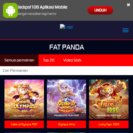
×
Jackpot108 Aplikasi Mobile
UNDUH
Jangan tampilkan lagi hari ini
FAT PANDA
Semua permainan
Top 20
Video Slots
Gates of Olympus POP
Olympus Wins
Lucky Tiger 1000