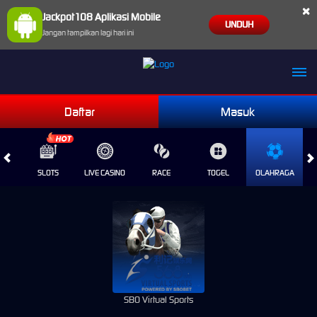
×
Jackpot108 Aplikasi Mobile
UNDUH
Jangan tampilkan lagi hari ini
Daftar
Masuk
MES
SLOTS
LIVE CASINO
RACE
TOGEL
OLAHRAGA
C
SBO Virtual Sports