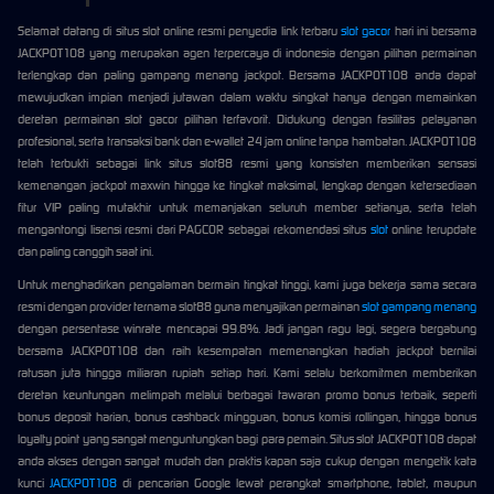
Selamat datang di situs slot online resmi penyedia link terbaru
slot gacor
hari ini bersama
JACKPOT108 yang merupakan agen terpercaya di indonesia dengan pilihan permainan
terlengkap dan paling gampang menang jackpot. Bersama JACKPOT108 anda dapat
mewujudkan impian menjadi jutawan dalam waktu singkat hanya dengan memainkan
deretan permainan slot gacor pilihan terfavorit. Didukung dengan fasilitas pelayanan
profesional, serta transaksi bank dan e-wallet 24 jam online tanpa hambatan. JACKPOT108
telah terbukti sebagai link situs slot88 resmi yang konsisten memberikan sensasi
kemenangan jackpot maxwin hingga ke tingkat maksimal, lengkap dengan ketersediaan
fitur VIP paling mutakhir untuk memanjakan seluruh member setianya, serta telah
mengantongi lisensi resmi dari PAGCOR sebagai rekomendasi situs
slot
online terupdate
dan paling canggih saat ini.
Untuk menghadirkan pengalaman bermain tingkat tinggi, kami juga bekerja sama secara
resmi dengan provider ternama slot88 guna menyajikan permainan
slot gampang menang
dengan persentase winrate mencapai 99.8%. Jadi jangan ragu lagi, segera bergabung
bersama JACKPOT108 dan raih kesempatan memenangkan hadiah jackpot bernilai
ratusan juta hingga miliaran rupiah setiap hari. Kami selalu berkomitmen memberikan
deretan keuntungan melimpah melalui berbagai tawaran promo bonus terbaik, seperti
bonus deposit harian, bonus cashback mingguan, bonus komisi rollingan, hingga bonus
loyalty point yang sangat menguntungkan bagi para pemain. Situs slot JACKPOT108 dapat
anda akses dengan sangat mudah dan praktis kapan saja cukup dengan mengetik kata
kunci
JACKPOT108
di pencarian Google lewat perangkat smartphone, tablet, maupun