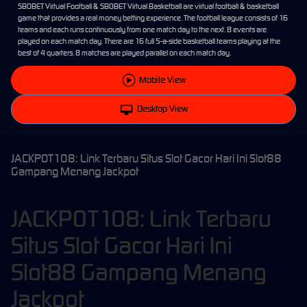
SBOBET Virtual Football & SBOBET Virtual Basketball are virtual football & basketball
game that provides a real money betting experience. The football league consists of 16
teams and each runs continuously from one match day to the next. 8 events are
played on each match day. There are 16 full 5-a-side basketball teams playing at the
best of 4 quarters. 8 matches are played parallel on each match day.
Mobile View
Desktop View
JACKPOT108: Link Terbaru Situs Slot Gacor Hari Ini Slot88
Gampang Menang Jackpot
JACKPOT108: Link Terbaru
Situs Slot Gacor Hari Ini
Slot88 Gampang Menang
Jackpot