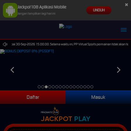
×
Jackpot108 Aplikasi Mobile
UNDUH
Jangan tampilkan lagi hari ini
.00 sampai 30-Sep-2026 15.00.00. Selama waktu ini, PP Virtual Sports permainan tidak akan te
Daftar
Masuk
JACKPOT
PLAY