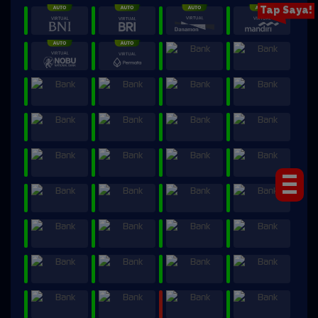
Tap Saya!